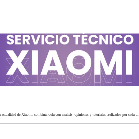
ctualidad de Xiaomi, combinándola con análisis, opiniones y tutoriales realizados por cada u