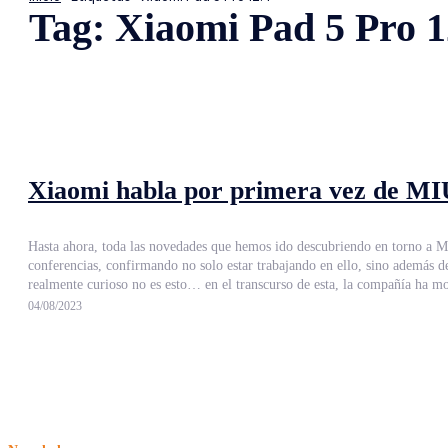
Tag:
Xiaomi Pad 5 Pro 1
Xiaomi habla por primera vez de MIU
Hasta ahora, toda las novedades que hemos ido descubriendo en torno a M
conferencias, confirmando no solo estar trabajando en ello, sino además desvelando su compatibilidad. Xiaomi ha hecho oficial la llegada del nuevo Redmi K60 
realmente curioso no es esto… en el transcurso de esta, la compañía ha m
04/08/2023