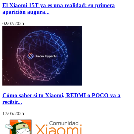
El Xiaomi 15T ya es una realidad: su primera
aparición augura...
02/07/2025
Cómo saber si tu Xiaomi, REDMI o POCO va a
recibir...
17/05/2025