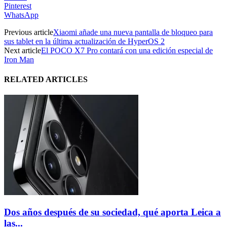
Pinterest
WhatsApp
Previous article
Xiaomi añade una nueva pantalla de bloqueo para
sus tablet en la última actualización de HyperOS 2
Next article
El POCO X7 Pro contará con una edición especial de
Iron Man
RELATED ARTICLES
Dos años después de su sociedad, qué aporta Leica a
las...