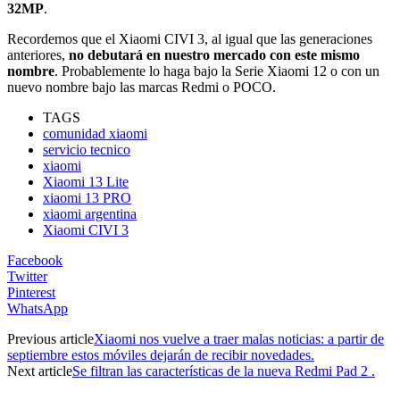
32MP
.
Recordemos que el Xiaomi CIVI 3, al igual que las generaciones
anteriores,
no debutará en nuestro mercado con este mismo
nombre
. Probablemente lo haga bajo la Serie Xiaomi 12 o con un
nuevo nombre bajo las marcas Redmi o POCO.
TAGS
comunidad xiaomi
servicio tecnico
xiaomi
Xiaomi 13 Lite
xiaomi 13 PRO
xiaomi argentina
Xiaomi CIVI 3
Facebook
Twitter
Pinterest
WhatsApp
Previous article
Xiaomi nos vuelve a traer malas noticias: a partir de
septiembre estos móviles dejarán de recibir novedades.
Next article
Se filtran las características de la nueva Redmi Pad 2 .