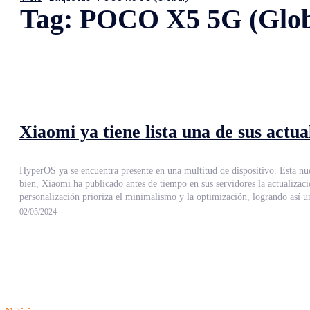
Tag:
POCO X5 5G (Glob
Xiaomi ya tiene lista una de sus actu
HyperOS ya se encuentra presente en una multitud de dispositivo. Esta n
bien, Xiaomi ha publicado antes de tiempo en sus servidores la actualización a HyperOS para otro de sus smartphon
02/05/2024