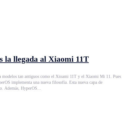
s la llegada al Xiaomi 11T
o a modelos tan antiguos como el Xioami 11T y el Xiaomi Mi 11. Pues
personalización prioriza el minimalismo y la optimización, logrando así una interfaz mucho más intuitiva y un funcionamiento mucho más pulido y fluido. Además, HyperOS...