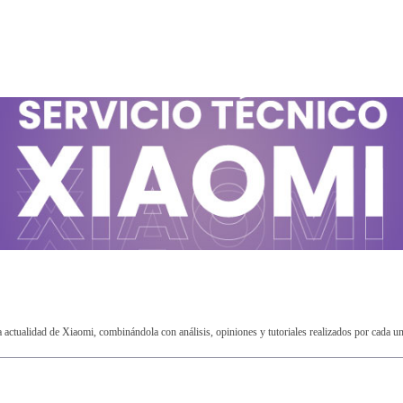
ctualidad de Xiaomi, combinándola con análisis, opiniones y tutoriales realizados por cada u