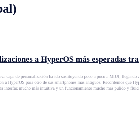
al)
alizaciones a HyperOS más esperadas tra
ueva capa de personalización ha ido sustituyendo poco a poco a MIUI, llegand
es más antiguos. Recordemos que HyperOS implementa una nueva filosofía. Esta nueva capa de