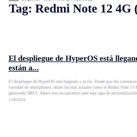
Tag:
Redmi Note 12 4G 
El despliegue de HyperOS está llegand
están a...
El despliegue de HyperOS está llegando a su fin. Desde que dio comienzo 
variedad de smartphones, desde los más actuales como el Redmi Note 13 Pro+ 5G a otros más antiguos como el Xiaomi 11T. HyperOS 
generando MIUI. Ahora nos encontramos ante una capa de personalización 
11/06/2024