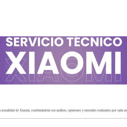
ctualidad de Xiaomi, combinándola con análisis, opiniones y tutoriales realizados por cada u