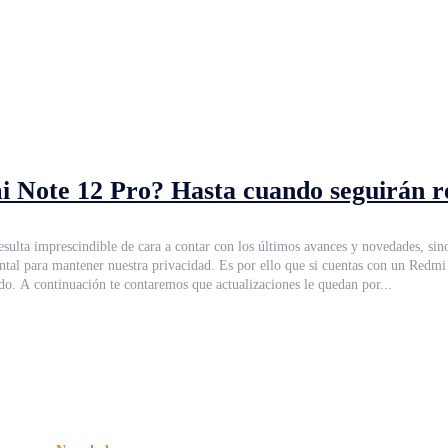
 Note 12 Pro? Hasta cuando seguirán re
on un Redmi 12C, Redmi 12, Redmi 12 5G, Redmi Note 12, Redmi Note 12 5G,
. A continuación te contaremos que actualizaciones le quedan por...