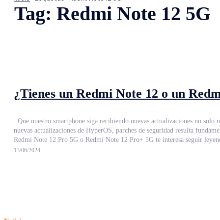
Tag:
Redmi Note 12 5G
¿Tienes un Redmi Note 12 o un Redmi
Que nuestro smartphone siga recibiendo nuevas actualizaciones no solo resulta imprescindible de cara a contar con los últimos avances y novedades, sino también de cara a nuestra seguridad. Que sigamos recibiendo, además de
nuevas actualizaciones de HyperOS, parches de seguridad resulta fundamental para mantener nuestra privacidad. Es por ello que si cuentas c
Redmi Note 12 Pro 5G o Redmi Note 12 Pro+ 5G te interesa seguir leyendo
13/06/2024