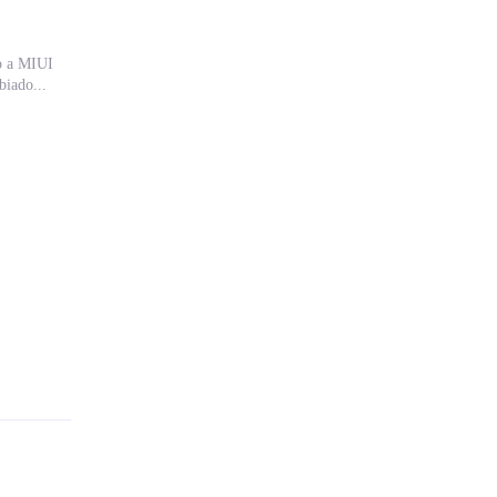
no a MIUI
biado...