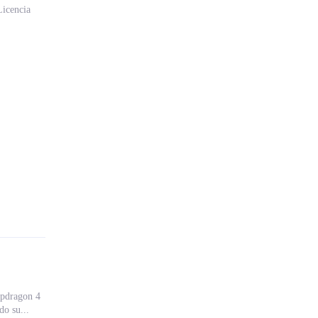
Licencia
apdragon 4
o su...