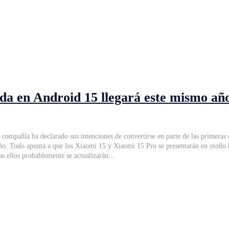
 en Android 15 llegará este mismo año 
ompañía ha declarado sus intenciones de convertirse en parte de las primeras 
s primeros
s ellos probablemente se actualizarán...