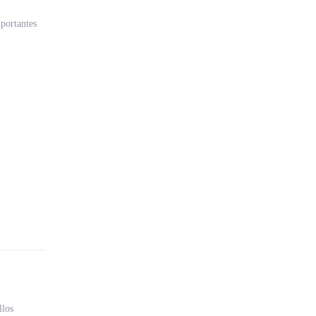
portantes
llos