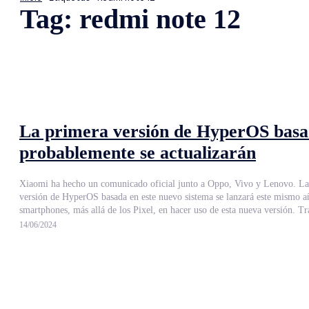
Tag:
redmi note 12
La primera versión de HyperOS basada
probablemente se actualizarán
Xiaomi ha hecho un comunicado oficial junto a Oppo, Vivo y Lenovo. La c
versión de HyperOS basada en este nuevo sistema se lanzará este mismo año. Todo apunta a que los Xiaomi 15 y Xiaomi 15 Pro se presentarán en otoño haciendo uso de Android 15 y convirtiéndose así en lo
smartphones, más allá de los Pixel, en hacer uso de esta nueva versión. Tra
14/06/2024