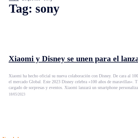
Tag:
sony
Xiaomi y Disney se unen para el lan
Xiaomi ha hecho oficial su nueva colaboración con Disney. De cara al 100
el mercado Global. Este 2023 Disney celebra «100 años de maravillas«. Tras 100 años regalándonos películas que nunca podremos olvidar, la compañía fundada por Walt y Roy celebrarán por todo el mundo un aniversario
cargado de sorpresas y eventos. Xiaomi lanzará un 
18/05/2023