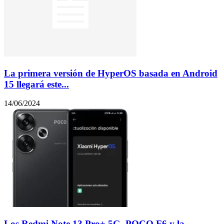
La primera versión de HyperOS basada en Android
15 llegará este...
14/06/2024
Los Redmi Note 13 Pro+ 5G, POCO F6 y la