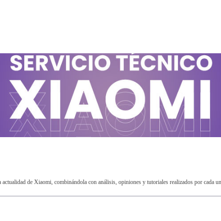
ctualidad de Xiaomi, combinándola con análisis, opiniones y tutoriales realizados por cada u