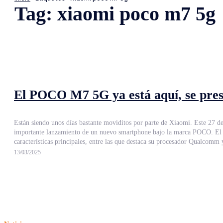
Tag:
xiaomi poco m7 5g
El POCO M7 5G ya está aquí, se prese
Están siendo unos días bastante moviditos por parte de Xiaomi. Este 27 de
importante lanzamiento de un nuevo smartphone bajo la marca POCO. El POCO M7 5G ya es oficial y si bien, su lanzamiento no se llevará a cabo hasta el próximo 3 de marzo, Xiaomi ha desvelado algunas de sus
características principales, entre las que destaca su procesador Qualcomm
13/03/2025