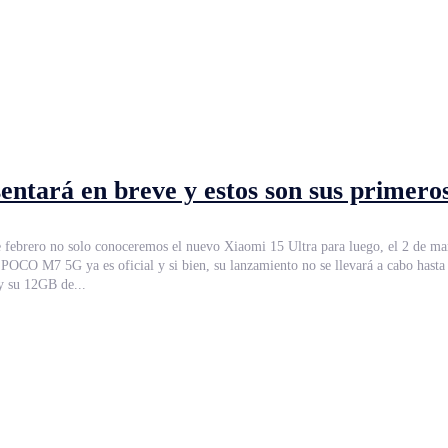
ntará en breve y estos son sus primeros
 febrero no solo conoceremos el nuevo Xiaomi 15 Ultra para luego, el 2 de marz
 y su 12GB de...