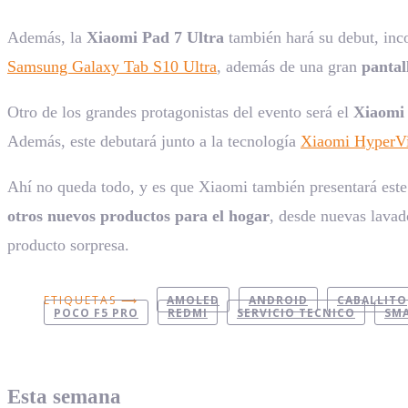
Además, la
Xiaomi Pad 7 Ultra
también hará su debut, inc
Samsung Galaxy Tab S10 Ultra
, además de una gran
panta
Otro de los grandes protagonistas del evento será el
Xiaomi
Además, este debutará junto a la tecnología
Xiaomi HyperVi
Ahí no queda todo, y es que Xiaomi también presentará este
otros nuevos productos para el hogar
, desde nuevas lavad
producto sorpresa.
ETIQUETAS ⟶
AMOLED
ANDROID
CABALLITO
POCO F5 PRO
REDMI
SERVICIO TECNICO
SM
Esta semana