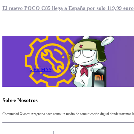
El nuevo POCO C85 llega a España por solo 119,99 euro
VER MÁS
Sobre Nosotros
Comunidad Xiaomi Argentina nace como un medio de comunicación digital donde tratamos la a