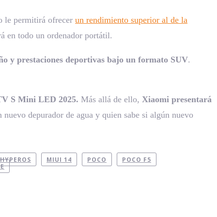
 le permitirá ofrecer
un rendimiento superior al de la
á en todo un ordenador portátil.
eño y prestaciones deportivas bajo un formato SUV
.
TV S Mini LED 2025.
Más allá de ello,
Xiaomi presentará
un nuevo depurador de agua y quien sabe si algún nuevo
HYPEROS
MIUI 14
POCO
POCO F5
ME