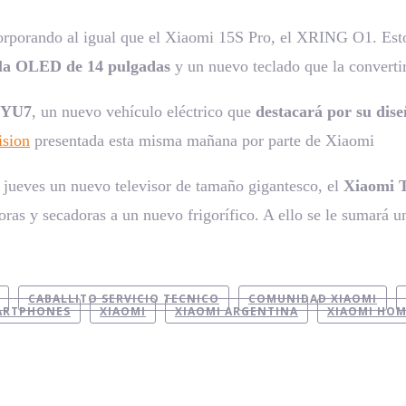
orporando al igual que el Xiaomi 15S Pro, el XRING O1. Esto
lla OLED de 14 pulgadas
y un nuevo teclado que la convertir
 YU7
, un nuevo vehículo eléctrico que
destacará por su dis
sion
presentada esta misma mañana por parte de Xiaomi
 jueves un nuevo televisor de tamaño gigantesco, el
Xiaomi 
oras y secadoras a un nuevo frigorífico. A ello se le sumará 
CABALLITO SERVICIO TECNICO
COMUNIDAD XIAOMI
ARTPHONES
XIAOMI
XIAOMI ARGENTINA
XIAOMI HO