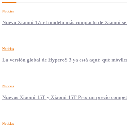
Noticias
Nuevo Xiaomi 17: el modelo más compacto de Xiaomi se 
Noticias
La versión global de HyperoS 3 ya está aquí: qué móvile
Noticias
Nuevos Xiaomi 15T y Xiaomi 15T Pro: un precio competi
Noticias