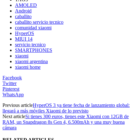
AMOLED
Android
caballito
caballito servicio tecnico
comunidad xiaomi
HyperOS
MIUI 14
servicio tecnico
SMARTPHONES
xiaomi
xiaomi argentina
xiaomi home
Facebook
Twitter
Pinterest
WhatsApp
Previous article
HyperOS 3 ya tiene fecha de lanzamiento global:
llegará a más móviles Xiaomi de lo previsto
Next article
Si tienes 300 euros, tienes este Xiaomi con 12GB de
RAM, un Snapdragon 8s Gen 4, 6.500mAh y una muy buena
cámara
RELATED ARTICLES