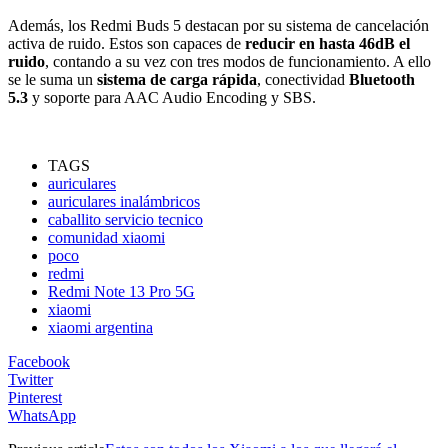
Además, los Redmi Buds 5 destacan por su sistema de cancelación
activa de ruido. Estos son capaces de
reducir en hasta 46dB el
ruido
, contando a su vez con tres modos de funcionamiento. A ello
se le suma un
sistema de carga rápida
, conectividad
Bluetooth
5.3
y soporte para AAC Audio Encoding y SBS.
TAGS
auriculares
auriculares inalámbricos
caballito servicio tecnico
comunidad xiaomi
poco
redmi
Redmi Note 13 Pro 5G
xiaomi
xiaomi argentina
Facebook
Twitter
Pinterest
WhatsApp